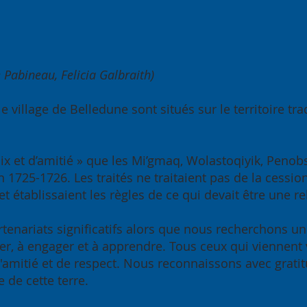
e Pabineau, Felicia Galbraith)
emblée générale
Le port de Belle
uelle 2026 :Bâtir
WIRE organisen
le village de Belledune sont situés sur le territoire 
r notre région, bâtir
conjointement l
r le Canada
célébration des
dans le secteur 
 paix et d’amitié » que les Mi’gmaq, Wolastoqiyik, Pen
énergies renouv
1725-1726. Les traités ne traitaient pas de la cessio
et établissaient les règles de ce qui devait être une r
artenariats significatifs alors que nous recherchons un
, à engager et à apprendre. Tous ceux qui viennent viv
 d'amitié et de respect. Nous reconnaissons avec grat
 de cette terre.