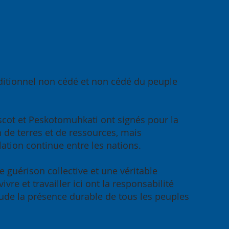
dune et
t
traditionnel non cédé et non cédé du peuple
a
 femmes
des
obscot et Peskotomuhkati ont signés pour la
elables
n de terres et de ressources, mais
elation continue entre les nations.
e guérison collective et une véritable
re et travailler ici ont la responsabilité
itude la présence durable de tous les peuples