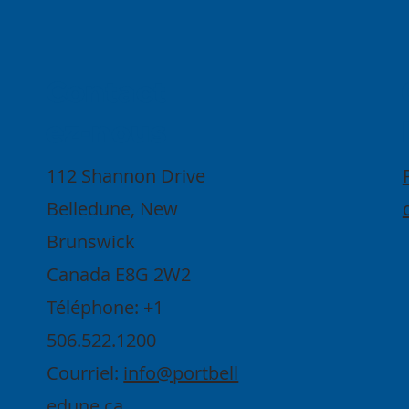
Contact
ez-nous
112 Shannon Drive
Belledune, New
Brunswick
Canada E8G 2W2
Téléphone: +1
506.522.1200
Courriel:
info@portbell
edune.ca