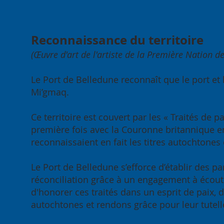
Reconnaissance du territoire
(Œuvre d'art de l'artiste de la Première Nation d
Le port de Belledune
Ass
obtient la certification «
ann
Le Port de Belledune reconnaît que le port et 
Green Marine » pour
pou
Mi’gmaq.
2026
pou
Ce territoire est couvert par les « Traités de
première fois avec la Couronne britannique en 
reconnaissaient en fait les titres autochtones 
Le Port de Belledune s’efforce d’établir des p
réconciliation grâce à un engagement à écouter
d'honorer ces traités dans un esprit de paix,
autochtones et rendons grâce pour leur tutelle