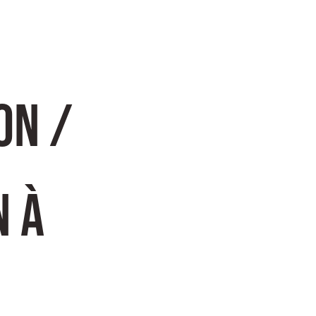
n / 
 à 