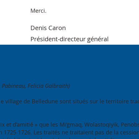
Merci.
Denis Caron
Président-directeur général
e Pabineau, Felicia Galbraith)
le village de Belledune sont situés sur le territoire 
 paix et d’amitié » que les Mi’gmaq, Wolastoqiyik, Pen
1725-1726. Les traités ne traitaient pas de la cessio