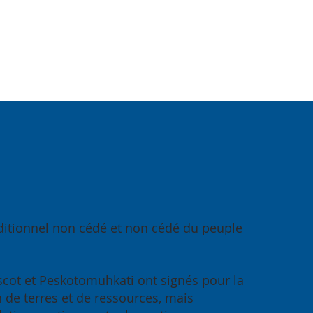
traditionnel non cédé et non cédé du peuple
obscot et Peskotomuhkati ont signés pour la
n de terres et de ressources, mais