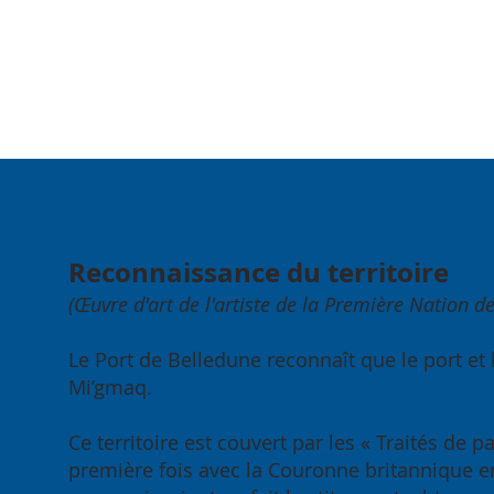
Reconnaissance du territoire
(Œuvre d'art de l'artiste de la Première Nation d
Le Port de Belledune reconnaît que le port et 
Mi’gmaq.
Ce territoire est couvert par les « Traités de
première fois avec la Couronne britannique en 