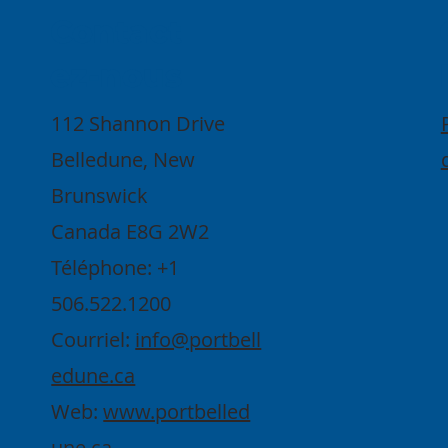
Contact
ez-nous
112 Shannon Drive
Belledune, New
Brunswick
Canada E8G 2W2
Téléphone: +1
506.522.1200
Courriel:
info@portbell
edune.ca
Web:
www.portbelled
une.ca