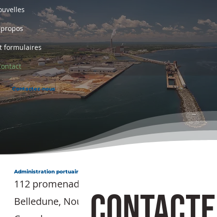
uvelles
 propos
et formulaires
ontact
Contactez-nous
Administration portuaire de belledune
112 promenade Shannon
Contacte
Belledune, Nouveau-Brunswick