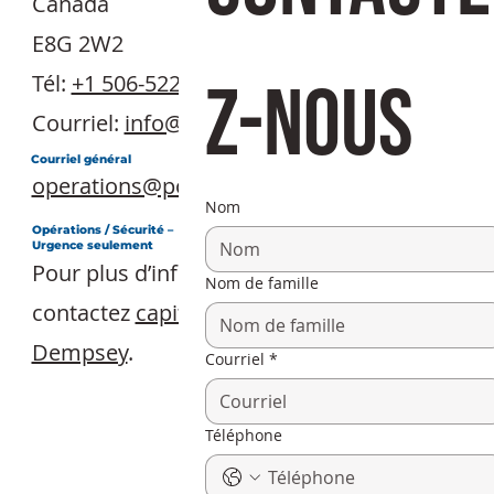
Canada
E8G 2W2
Tél:
+1 506-522-1200
z-nous
Courriel:
info@portbelledune.ca
Courriel général
operations@portbelledune.ca
Nom
Opérations / Sécurité –
Urgence seulement
Pour plus d’informations,
Nom de famille
contactez
capitaine de port/sécurité Todd
Dempsey
.
Courriel
*
Téléphone